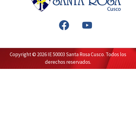
F
Y
a
o
c
u
e
t
Copyright © 2026 IE 50003 Santa Rosa Cusco. Todos los
b
u
derechos reservados.
o
b
o
e
k