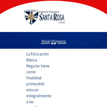
Ir
al
contenido
Nivel Primaria
La Educación
Básica
Regular tiene
como
finalidad
primordial
educar
integralmente
a las