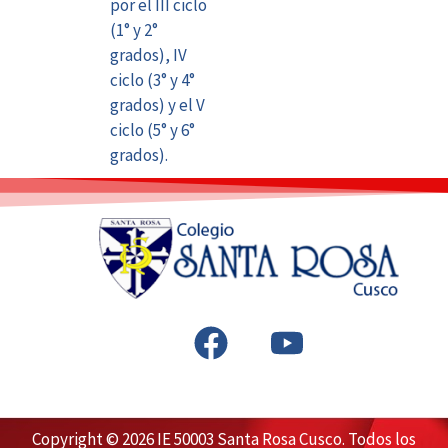
por el III ciclo
(1° y 2°
grados), IV
ciclo (3° y 4°
grados) y el V
ciclo (5° y 6°
grados).
F
Y
a
o
c
u
e
t
Copyright © 2026 IE 50003 Santa Rosa Cusco. Todos los